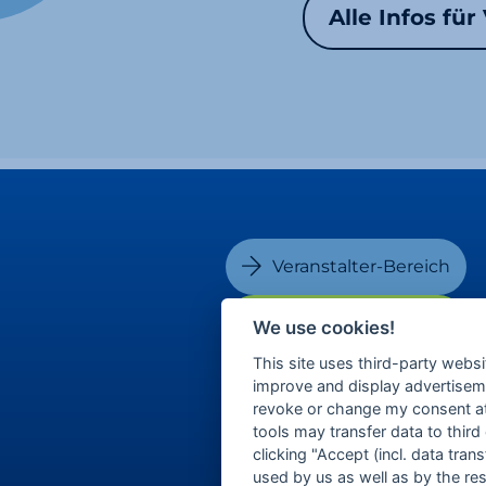
Alle Infos für
Veranstalter-Bereich
Besucher-Bereich
We use cookies!
This site uses third-party websi
improve and display advertisemen
revoke or change my consent at 
tools may transfer data to third
clicking "Accept (incl. data tra
used by us as well as by the re