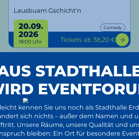
Lausbuam Gschicht'n
20.09.
Comedy
2026
Tickets
ab 38,20 €
18:00 Uhr
AUS STADTHALL
Zu Veranstaltungen & Tickets
IRD EVENTFOR
lleicht kennen Sie uns noch als Stadthalle Erd
ändert sich nichts – außer dem Namen und 
ftritt. Unsere Räume, unsere Qualität und un
nspruch bleiben: Ein Ort für besondere Event