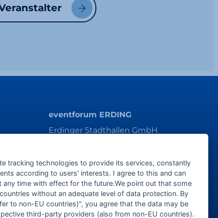
 Veranstalter
eventforum ERDING
Erdinger Stadthallen GmbH
Alois-Schießl-Platz 1
85435 Erding
te tracking technologies to provide its services, constantly
ts according to users' interests. I agree to this and can
ticket@eventforum-erding.de
any time with effect for the future.We point out that some
veranstaltung@eventforum-erding.de
 countries without an adequate level of data protection. By
nsfer to non-EU countries)", you agree that the data may be
spective third-party providers (also from non-EU countries).