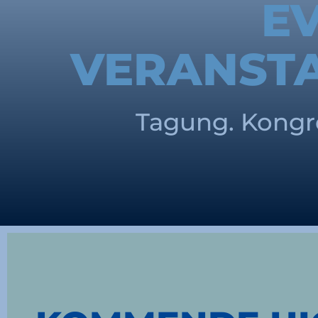
E
VERANST
Tagung. Kongre