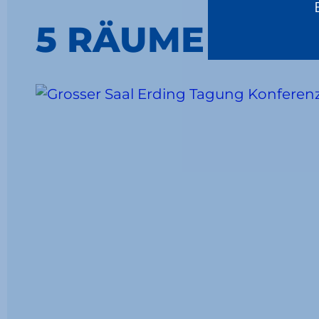
5 RÄUME UND 