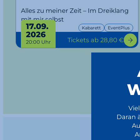
Alles zu meiner Zeit – Im Dreiklang
mit mir selbst
17.09.
Kabarett
EventPlus
2026
Tickets
ab 28,80 €
20:00 Uhr
W
Vie
Daran 
Au
A