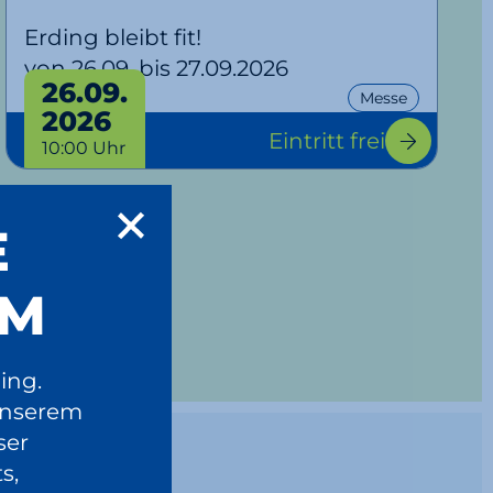
Erding bleibt fit!
von 26.09. bis 27.09.2026
26.09.
Messe
2026
Eintritt frei
10:00 Uhr
E
UM
ing.
unserem
ser
s,