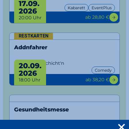
selbst
17.09.
Kabarett
EventPlus
2026
ab 28,80 €
20:00 Uhr
RESTKARTEN
Addnfahrer
Lausbuam Gschicht'n
20.09.
Comedy
2026
ab 38,20 €
18:00 Uhr
Gesundheitsmesse
Erding bleibt fit!