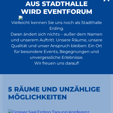
AUS STADTHALLE
von 26.09. bis 27.09.2026
26.09.
Messe
WIRD EVENTFORUM
2026
Eintritt frei
10:00 Uhr
Vielleicht kennen Sie uns noch als Stadthalle
Erding.
Daran ändert sich nichts – außer dem Namen
und unserem Auftritt. Unsere Räume, unsere
Zu Veranstaltungen & Tickets
Qualität und unser Anspruch bleiben: Ein Ort
für besondere Events, Begegnungen und
unvergessliche Erlebnisse.
Wir freuen uns darauf!
5 RÄUME UND UNZÄHLIGE
MÖGLICHKEITEN