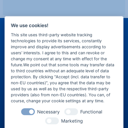
We use cookies!
This site uses third-party website tracking
technologies to provide its services, constantly
improve and display advertisements according to
users' interests. I agree to this and can revoke or
change my consent at any time with effect for the
eventforum ERDING
future.We point out that some tools may transfer data
to third countries without an adequate level of data
Erdinger Stadthallen GmbH
protection. By clicking "Accept (incl. data transfer to
Alois-Schießl-Platz 1
non-EU countries)", you agree that the data may be
used by us as well as by the respective third-party
85435 Erding
providers (also from non-EU countries). You can, of
ticket@eventforum-erding.de
course, change your cookie settings at any time.
veranstaltung@eventforum-erding.de
Necessary
Functional
Marketing