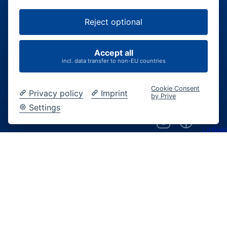
Veranstalter-Bereich
Reject optional
Besucher-Bereich
Accept all
incl. data transfer to non-EU countries
Cookie Consent
Privacy policy
Imprint
by Prive
Settings
FAQ
Über uns
Jobs
AGB
Datenschutz
Impressum
Cookie-Einstellungen
©2026 Erdinger Stadthallen GmbH