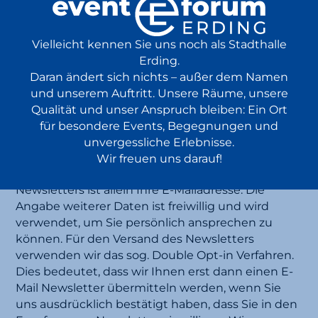
6) NUTZUNG VON
KUNDENDATEN ZUR
Vielleicht kennen Sie uns noch als Stadthalle
DIREKTWERBUNG
Erding.
Daran ändert sich nichts – außer dem Namen
und unserem Auftritt. Unsere Räume, unsere
6.1
Anmeldung zu unserem E-Mail-Newsletter
Qualität und unser Anspruch bleiben: Ein Ort
Wenn Sie sich zu unserem E-Mail Newsletter
für besondere Events, Begegnungen und
anmelden, übersenden wir Ihnen regelmäßig
unvergessliche Erlebnisse.
Informationen zu unseren Angeboten.
Wir freuen uns darauf!
Pflichtangabe für die Übersendung des
Newsletters ist allein Ihre E-Mailadresse. Die
Angabe weiterer Daten ist freiwillig und wird
verwendet, um Sie persönlich ansprechen zu
können. Für den Versand des Newsletters
verwenden wir das sog. Double Opt-in Verfahren.
Dies bedeutet, dass wir Ihnen erst dann einen E-
Mail Newsletter übermitteln werden, wenn Sie
uns ausdrücklich bestätigt haben, dass Sie in den