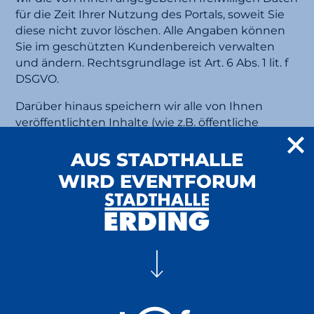
für die Zeit Ihrer Nutzung des Portals, soweit Sie
diese nicht zuvor löschen. Alle Angaben können
Sie im geschützten Kundenbereich verwalten
und ändern. Rechtsgrundlage ist Art. 6 Abs. 1 lit. f
DSGVO.
Darüber hinaus speichern wir alle von Ihnen
veröffentlichten Inhalte (wie z.B. öffentliche
Beiträge, Pinnwandeinträge,
Gästebucheintragungen, etc.), um die Website zu
AUS STADTHALLE
betreiben. Wir haben ein berechtigtes Interesse
WIRD EVENTFORUM
an der Bereitstellung der Website mit dem
vollständigen User-Generated-Content. Die
Rechtsgrundlage hierfür ist Art. 6 Abs. 1 lit. f
DSGVO. Wenn Sie Ihren Account löschen, bleiben
Ihre öffentlichen Äußerungen, insbesondere im
Forum, weiterhin für alle Leser sichtbar, Ihr
Account ist jedoch nicht mehr abrufbar. Alle
übrigen Daten werden in diesem Fall gelöscht.