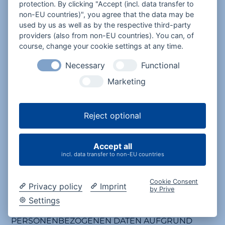
protection. By clicking "Accept (incl. data transfer to
Recht auf Berichtigung gemäß Art. 16 DSGVO;
non-EU countries)", you agree that the data may be
used by us as well as by the respective third-party
Recht auf Löschung gemäß Art. 17 DSGVO;
providers (also from non-EU countries). You can, of
Recht auf Einschränkung der Verarbeitung
course, change your cookie settings at any time.
gemäß Art. 18 DSGVO;
Necessary
Functional
Recht auf Unterrichtung gemäß Art. 19
Marketing
DSGVO;
Recht auf Datenübertragbarkeit gemäß Art.
20 DSGVO;
Reject optional
Recht auf Widerruf erteilter Einwilligungen
gemäß Art. 7 Abs. 3 DSGVO;
Accept all
Recht auf Beschwerde gemäß Art. 77 DSGVO.
incl. data transfer to non-EU countries
9.2
WIDERSPRUCHSRECHT
Cookie Consent
Privacy policy
Imprint
by Prive
WENN WIR IM RAHMEN EINER
Settings
INTERESSENABWÄGUNG IHRE
PERSONENBEZOGENEN DATEN AUFGRUND