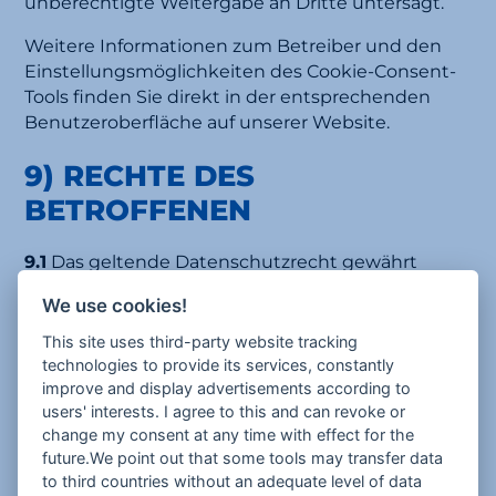
unberechtigte Weitergabe an Dritte untersagt.
Weitere Informationen zum Betreiber und den
Einstellungsmöglichkeiten des Cookie-Consent-
Tools finden Sie direkt in der entsprechenden
Benutzeroberfläche auf unserer Website.
9) RECHTE DES
BETROFFENEN
9.1
Das geltende Datenschutzrecht gewährt
Ihnen gegenüber dem Verantwortlichen
We use cookies!
hinsichtlich der Verarbeitung Ihrer
personenbezogenen Daten die nachstehenden
This site uses third-party website tracking
Betroffenenrechte (Auskunfts- und
technologies to provide its services, constantly
Interventionsrechte), wobei für die jeweiligen
improve and display advertisements according to
users' interests. I agree to this and can revoke or
Ausübungsvoraussetzungen auf die angeführte
change my consent at any time with effect for the
Rechtsgrundlage verwiesen wird:
future.We point out that some tools may transfer data
Auskunftsrecht gemäß Art. 15 DSGVO;
to third countries without an adequate level of data