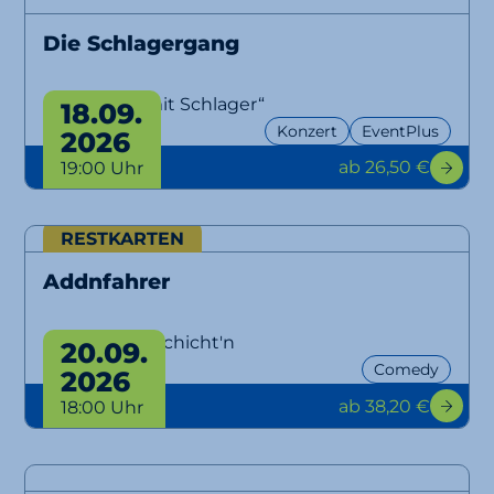
Die Schlagergang
„Aber bitte mit Schlager“
18.09.
Konzert
EventPlus
2026
ab 26,50 €
19:00 Uhr
RESTKARTEN
Addnfahrer
Lausbuam Gschicht'n
20.09.
Comedy
2026
ab 38,20 €
18:00 Uhr