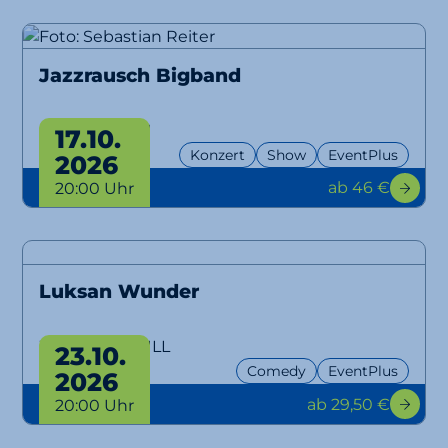
Jazzrausch Bigband
Bangers Only!
17.10.
Konzert
Show
EventPlus
2026
ab 46 €
20:00 Uhr
Luksan Wunder
WTFM100, NULL
23.10.
Comedy
EventPlus
2026
ab 29,50 €
20:00 Uhr