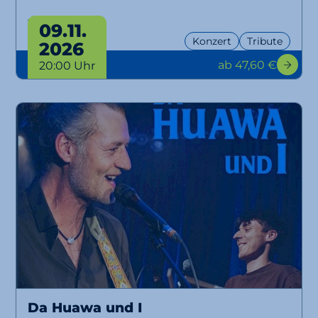
Tour 2026
09.11.
Konzert
Tribute
2026
ab 47,60 €
20:00 Uhr
Da Huawa und I