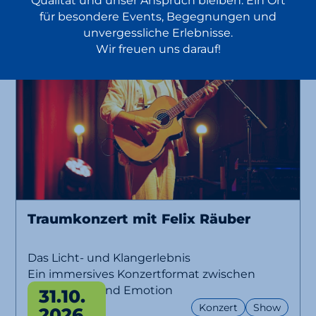
Qualität und unser Anspruch bleiben: Ein Ort
für besondere Events, Begegnungen und
unvergessliche Erlebnisse.
Wir freuen uns darauf!
Traumkonzert mit Felix Räuber
Das Licht- und Klangerlebnis
Ein immersives Konzertformat zwischen
Musik, Licht und Emotion
31.10.
Konzert
Show
2026