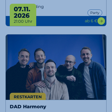
Ü30 Party Erding
07.11.
Party
2026
ab 6 €
21:00 Uhr
RESTKARTEN
DAD Harmony