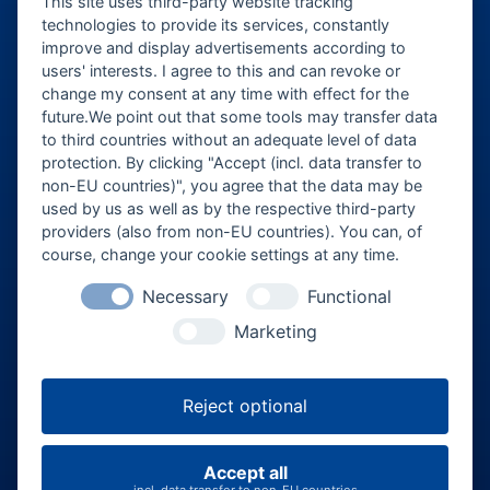
This site uses third-party website tracking
ticket@eventforum-erding.de
technologies to provide its services, constantly
improve and display advertisements according to
veranstaltung@eventforum-erding.de
users' interests. I agree to this and can revoke or
change my consent at any time with effect for the
future.We point out that some tools may transfer data
to third countries without an adequate level of data
Veranstalter-Bereich
protection. By clicking "Accept (incl. data transfer to
non-EU countries)", you agree that the data may be
Besucher-Bereich
used by us as well as by the respective third-party
providers (also from non-EU countries). You can, of
course, change your cookie settings at any time.
Necessary
Functional
Marketing
Reject optional
FAQ
Über uns
Jobs
AGB
Datenschutz
Impressum
Accept all
Cookie-Einstellungen
incl. data transfer to non-EU countries