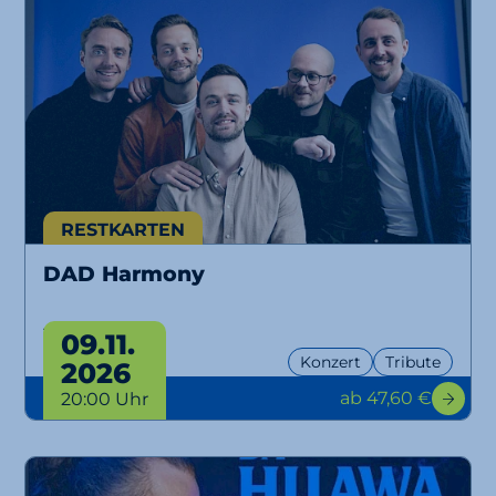
RESTKARTEN
DAD Harmony
Tour 2026
09.11.
Konzert
Tribute
2026
ab 47,60 €
20:00 Uhr