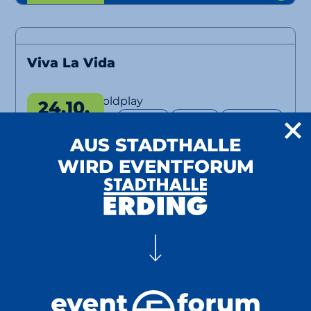
Viva La Vida
A Tribute to Coldplay
24.10.
Konzert
Tribute
EventPlus
2026
ab 32 €
AUS STADTHALLE
20:00 Uhr
WIRD EVENTFORUM