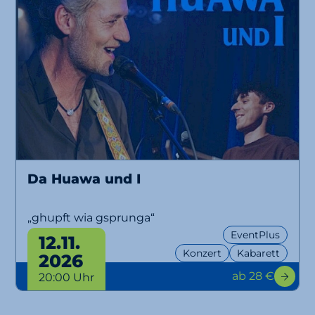
Da Huawa und I
„ghupft wia gsprunga“
EventPlus
12.11.
Konzert
Kabarett
2026
ab 28 €
20:00 Uhr