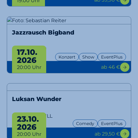
19:00 Uhr
Jazzrausch Bigband
Bangers Only!
17.10.
Konzert
Show
EventPlus
2026
ab 46 €
20:00 Uhr
Luksan Wunder
WTFM100, NULL
23.10.
Comedy
EventPlus
2026
ab 29,50 €
20:00 Uhr