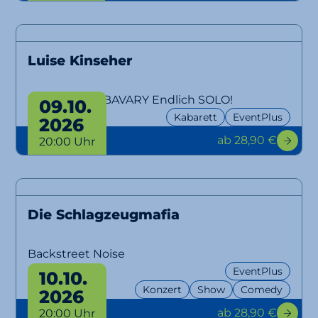
Luise Kinseher
MARY FROM BAVARY Endlich SOLO!
09.10.
Kabarett
EventPlus
2026
ab 28,90 €
20:00 Uhr
Die Schlagzeugmafia
Backstreet Noise
EventPlus
10.10.
Konzert
Show
Comedy
2026
ab 28,90 €
20:00 Uhr