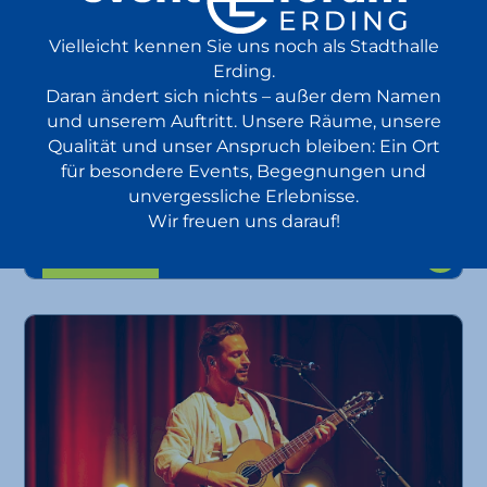
Vielleicht kennen Sie uns noch als Stadthalle
Erding.
Daran ändert sich nichts – außer dem Namen
BR Brettl-Spitzen LIVE
und unserem Auftritt. Unsere Räume, unsere
Qualität und unser Anspruch bleiben: Ein Ort
in Starbesetzung live vor Ort
für besondere Events, Begegnungen und
Volksmusik
unvergessliche Erlebnisse.
25.10.
Wir freuen uns darauf!
Comedy
Show
2026
ab 37,20 €
18:00 Uhr