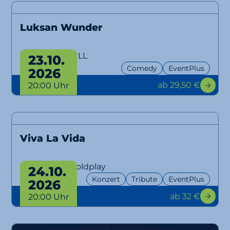
Luksan Wunder
WTFM100, NULL
23.10.
Comedy
EventPlus
2026
ab 29,50 €
20:00 Uhr
Viva La Vida
A Tribute to Coldplay
24.10.
Konzert
Tribute
EventPlus
2026
ab 32 €
20:00 Uhr