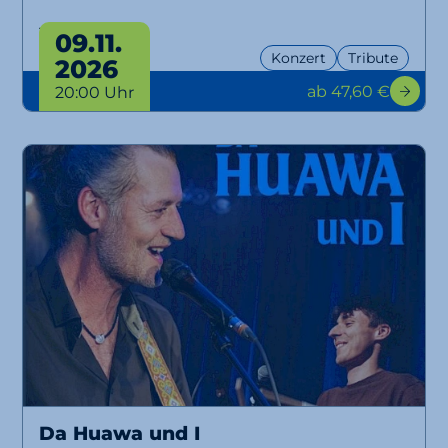
Tour 2026
09.11.
Konzert
Tribute
2026
ab 47,60 €
20:00 Uhr
Da Huawa und I