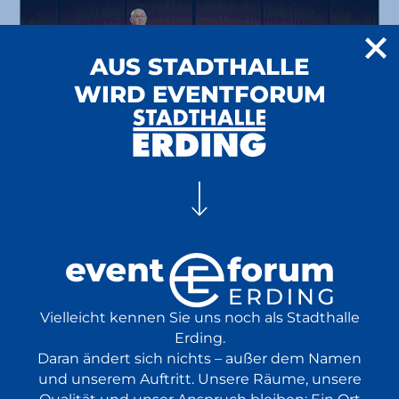
AUS STADTHALLE
WIRD EVENTFORUM
BR Brettl-Spitzen LIVE
in Starbesetzung live vor Ort
Vielleicht kennen Sie uns noch als Stadthalle
Volksmusik
25.10.
Erding.
Comedy
Show
2026
Daran ändert sich nichts – außer dem Namen
ab 37,20 €
18:00 Uhr
und unserem Auftritt. Unsere Räume, unsere