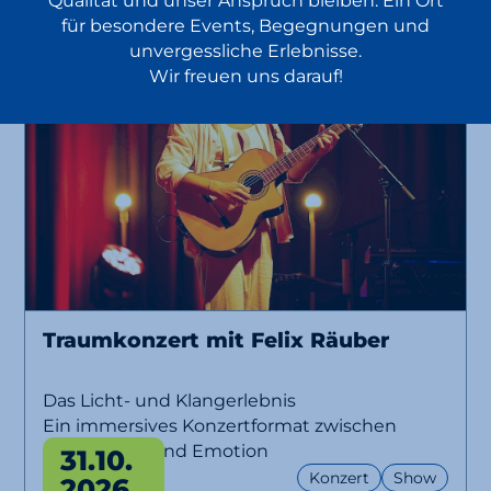
Qualität und unser Anspruch bleiben: Ein Ort
für besondere Events, Begegnungen und
unvergessliche Erlebnisse.
Wir freuen uns darauf!
Traumkonzert mit Felix Räuber
Das Licht- und Klangerlebnis
Ein immersives Konzertformat zwischen
Musik, Licht und Emotion
31.10.
Konzert
Show
2026