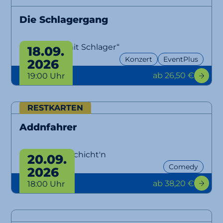
Die Schlagergang
„Aber bitte mit Schlager“
18.09.
Konzert
EventPlus
2026
ab 26,50 €
19:00 Uhr
RESTKARTEN
Addnfahrer
Lausbuam Gschicht'n
20.09.
Comedy
2026
ab 38,20 €
18:00 Uhr