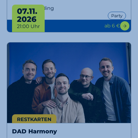
Ü30 Party Erding
07.11.
Party
2026
ab 6 €
21:00 Uhr
RESTKARTEN
DAD Harmony