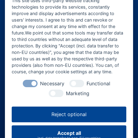
This site uses third-party website tracking
ticket@eventforum-erding.de
technologies to provide its services, constantly
improve and display advertisements according to
veranstaltung@eventforum-erding.de
users' interests. I agree to this and can revoke or
change my consent at any time with effect for the
future.We point out that some tools may transfer data
to third countries without an adequate level of data
Veranstalter-Bereich
protection. By clicking "Accept (incl. data transfer to
non-EU countries)", you agree that the data may be
Besucher-Bereich
used by us as well as by the respective third-party
providers (also from non-EU countries). You can, of
course, change your cookie settings at any time.
Necessary
Functional
Marketing
Reject optional
FAQ
Über uns
Jobs
AGB
Datenschutz
Impressum
Accept all
Cookie-Einstellungen
incl. data transfer to non-EU countries