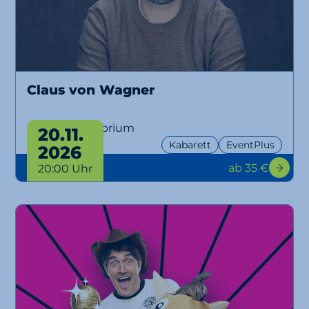
Claus von Wagner
Projekt Equilibrium
20.11.
Kabarett
EventPlus
2026
ab 35 €
20:00 Uhr