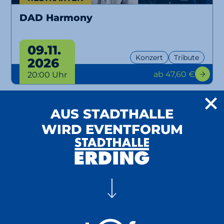
DAD Harmony
Tour 2026
09.11.
Konzert
Tribute
2026
ab 47,60 €
20:00 Uhr
AUS STADTHALLE
WIRD EVENTFORUM