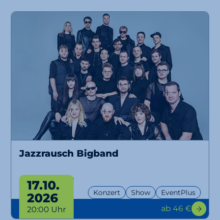
Jazzrausch Bigband
Bangers Only!
17.10.
Konzert
Show
EventPlus
2026
ab 46 €
20:00 Uhr