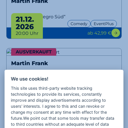
Martin Frank
„Grüße aus Allegro Süd“
21.12.
Comedy
EventPlus
2026
ab 42,99 €
20:00 Uhr
AUSVERKAUFT
Martin Frank
„Grüße aus Allegro Süd“
We use cookies!
22.12.
Comedy
EventPlus
2026
This site uses third-party website tracking
technologies to provide its services, constantly
ab 42,99 €
20:00 Uhr
improve and display advertisements according to
users' interests. I agree to this and can revoke or
change my consent at any time with effect for the
future.We point out that some tools may transfer data
Django Asül
to third countries without an adequate level of data