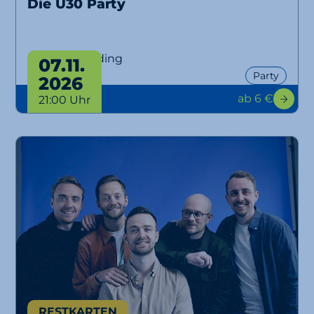
Die Ü30 Party
Ü30 Party Erding
07.11.
Party
2026
ab 6 €
21:00 Uhr
RESTKARTEN