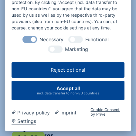
protection. By clicking "Accept (incl. data transfer to
non-EU countries)", you agree that the data may be
Rückspiegel 2026
29.12.
used by us as well as by the respective third-party
Kabarett
EventPlus
providers (also from non-EU countries). You can, of
2026
course, change your cookie settings at any time.
ab 32,50 €
20:00 Uhr
Necessary
Functional
Marketing
Helter Skelter
Reject optional
Live-Classic-Rock
02.01.
Konzert
Rockmusik
Accept all
2027
incl. data transfer to non-EU countries
ab 33,30 €
20:00 Uhr
Cookie Consent
Privacy policy
Imprint
by Prive
Settings
Neujahrskonzert der Münchner
Symphoniker