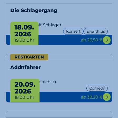
Die Schlagergang
„Aber bitte mit Schlager“
18.09.
Konzert
EventPlus
2026
ab 26,50 €
19:00 Uhr
RESTKARTEN
Addnfahrer
Lausbuam Gschicht'n
20.09.
Comedy
2026
ab 38,20 €
18:00 Uhr