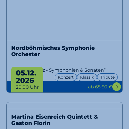
Nordböhmisches Symphonie
Orchester
„Böhse Onkelz - Symphonien & Sonaten“
05.12.
Konzert
Klassik
Tribute
2026
ab 65,60 €
20:00 Uhr
Martina Eisenreich Quintett &
Gaston Florin