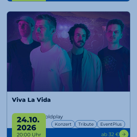
Viva La Vida
A Tribute to Coldplay
24.10.
Konzert
Tribute
EventPlus
2026
ab 32 €
20:00 Uhr