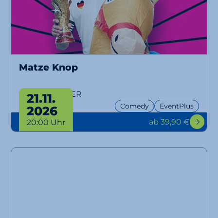
Matze Knop
SPITZENREITER
21.11.
Comedy
EventPlus
2026
ab 39,90 €
20:00 Uhr