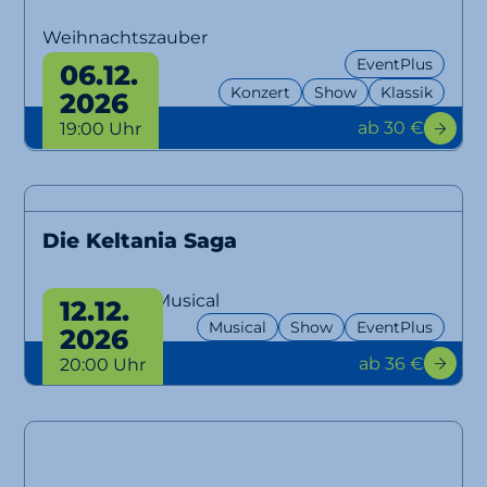
Weihnachtszauber
EventPlus
06.12.
Konzert
Show
Klassik
2026
ab 30 €
19:00 Uhr
Die Keltania Saga
Das Fantasy-Musical
12.12.
Musical
Show
EventPlus
2026
ab 36 €
20:00 Uhr