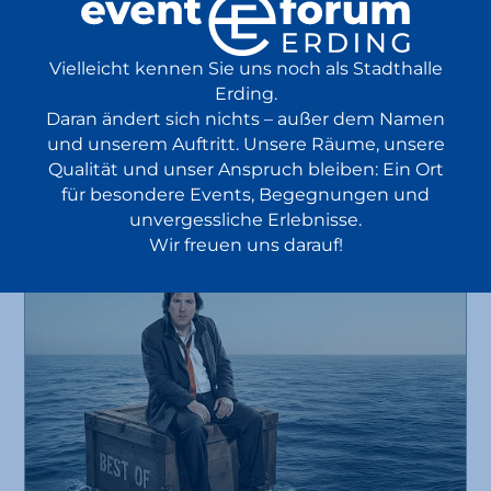
Da Huawa und I
Vielleicht kennen Sie uns noch als Stadthalle
Erding.
„ghupft wia gsprunga“
Daran ändert sich nichts – außer dem Namen
EventPlus
12.11.
und unserem Auftritt. Unsere Räume, unsere
Konzert
Kabarett
Qualität und unser Anspruch bleiben: Ein Ort
2026
für besondere Events, Begegnungen und
ab 28 €
20:00 Uhr
unvergessliche Erlebnisse.
Wir freuen uns darauf!