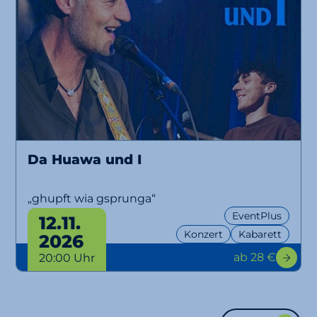
Da Huawa und I
„ghupft wia gsprunga“
EventPlus
12.11.
Konzert
Kabarett
2026
ab 28 €
20:00 Uhr