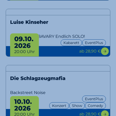
Luise Kinseher
MARY FROM BAVARY Endlich SOLO!
09.10.
Kabarett
EventPlus
2026
ab 28,90 €
20:00 Uhr
Die Schlagzeugmafia
Backstreet Noise
EventPlus
10.10.
Konzert
Show
Comedy
2026
ab 28,90 €
20:00 Uhr