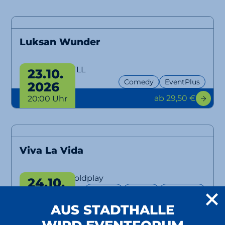
Luksan Wunder
WTFM100, NULL
23.10.
Comedy
EventPlus
2026
ab 29,50 €
20:00 Uhr
Viva La Vida
A Tribute to Coldplay
24.10.
Konzert
Tribute
EventPlus
2026
ab 32 €
AUS STADTHALLE
20:00 Uhr