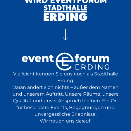
WIRD EVENTFORUM
BR Brettl-Spitzen LIVE
in Starbesetzung live vor Ort
Volksmusik
25.10.
Comedy
Show
2026
ab 37,20 €
18:00 Uhr
Vielleicht kennen Sie uns noch als Stadthalle
Erding.
Daran ändert sich nichts – außer dem Namen
und unserem Auftritt. Unsere Räume, unsere
Qualität und unser Anspruch bleiben: Ein Ort
für besondere Events, Begegnungen und
unvergessliche Erlebnisse.
Wir freuen uns darauf!