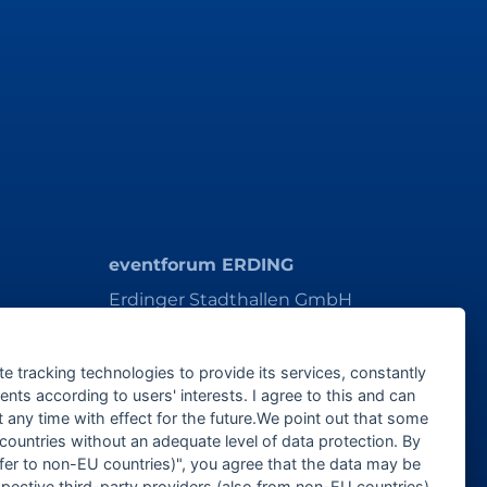
eventforum ERDING
Erdinger Stadthallen GmbH
Alois-Schießl-Platz 1
85435 Erding
te tracking technologies to provide its services, constantly
ts according to users' interests. I agree to this and can
ticket@eventforum-erding.de
any time with effect for the future.We point out that some
veranstaltung@eventforum-erding.de
 countries without an adequate level of data protection. By
nsfer to non-EU countries)", you agree that the data may be
spective third-party providers (also from non-EU countries).