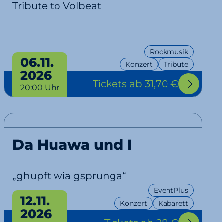
Tribute to Volbeat
Rockmusik
06.11.
Konzert
Tribute
2026
Tickets
ab 31,70 €
20:00 Uhr
Da Huawa und I
„ghupft wia gsprunga“
EventPlus
12.11.
Konzert
Kabarett
2026