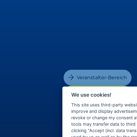
Veranstalter-Bereich
Besucher-Bereich
We use cookies!
This site uses third-party websi
improve and display advertisemen
revoke or change my consent at 
tools may transfer data to third
clicking "Accept (incl. data tra
used by us as well as by the re