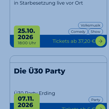
in Starbesetzung live vor Ort
Volksmusik
25.10.
Comedy
Show
2026
Tickets
ab 37,20 €
18:00 Uhr
Die Ü30 Party
Ü30 Party Erding
07.11.
Party
2026