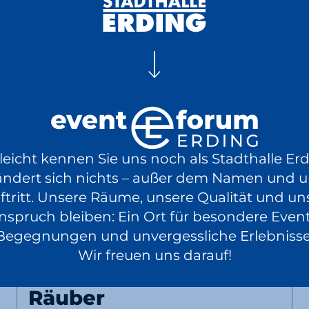
20:00 Uhr
Luksan Wunder
WTFM100, NULL
23.10.
lleicht kennen Sie uns noch als Stadthalle Erd
Comedy
EventPlus
2026
ändert sich nichts – außer dem Namen und 
Tickets
ab 29,50 €
20:00 Uhr
ftritt. Unsere Räume, unsere Qualität und un
nspruch bleiben: Ein Ort für besondere Event
Begegnungen und unvergessliche Erlebnisse
Wir freuen uns darauf!
Traumkonzert mit Felix
Räuber