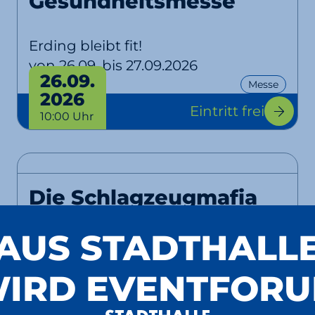
Gesundheitsmesse
Erding bleibt fit!
von 26.09. bis 27.09.2026
26.09.
Messe
2026
Eintritt frei
10:00 Uhr
Die Schlagzeugmafia
AUS STADTHALL
Backstreet Noise
EventPlus
IRD EVENTFOR
10.10.
Konzert
Show
Comedy
2026
Tickets
ab 28,90 €