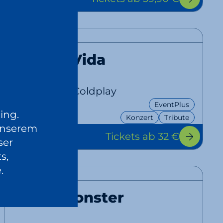
19:00 Uhr
Viva La Vida
A Tribute to Coldplay
EventPlus
24.10.
ing.
Konzert
Tribute
2026
unserem
Tickets
ab 32 €
20:00 Uhr
ser
s,
.
Rebel Monster