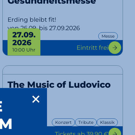
Gesundheitsmesse
Erding bleibt fit!
von 26.09. bis 27.09.2026
27.09.
Messe
2026
Eintritt frei
10:00 Uhr
The Music of Ludovico
Einaudi
E
Tribute
UM
11.10.
Konzert
Tribute
Klassik
2026
Tickets
ab 39,90 €