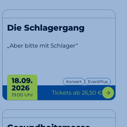
Die Schlagergang
„Aber bitte mit Schlager“
18.09.
Konzert
EventPlus
2026
Tickets
ab 26,50 €
19:00 Uhr