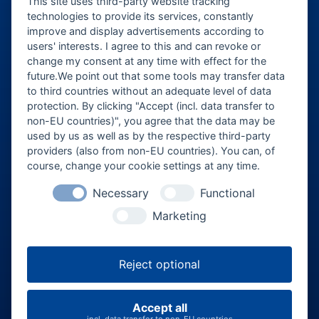
This site uses third-party website tracking
ticket@eventforum-erding.de
technologies to provide its services, constantly
improve and display advertisements according to
veranstaltung@eventforum-erding.de
users' interests. I agree to this and can revoke or
change my consent at any time with effect for the
future.We point out that some tools may transfer data
to third countries without an adequate level of data
Veranstalter-Bereich
protection. By clicking "Accept (incl. data transfer to
non-EU countries)", you agree that the data may be
Besucher-Bereich
used by us as well as by the respective third-party
providers (also from non-EU countries). You can, of
course, change your cookie settings at any time.
Necessary
Functional
Marketing
Reject optional
FAQ
Über uns
Jobs
AGB
Datenschutz
Impressum
Accept all
Cookie-Einstellungen
incl. data transfer to non-EU countries