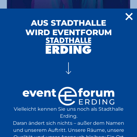
Viva La Vida
AUS STADTHALLE
WIRD EVENTFORUM
A Tribute to Coldplay
24.10.
Konzert
Tribute
EventPlus
2026
ab 32 €
20:00 Uhr
BR Brettl-Spitzen LIVE
in Starbesetzung live vor Ort
Vielleicht kennen Sie uns noch als Stadthalle
Volksmusik
25.10.
Erding.
Comedy
Show
2026
Daran ändert sich nichts – außer dem Namen
ab 37,20 €
18:00 Uhr
und unserem Auftritt. Unsere Räume, unsere