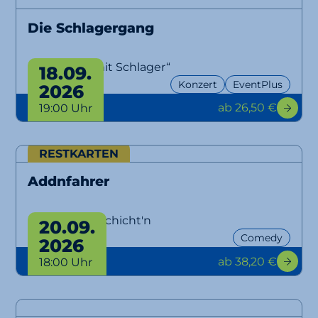
Die Schlagergang
„Aber bitte mit Schlager“
18.09.
Konzert
EventPlus
2026
ab 26,50 €
19:00 Uhr
RESTKARTEN
Addnfahrer
Lausbuam Gschicht'n
20.09.
Comedy
2026
ab 38,20 €
18:00 Uhr