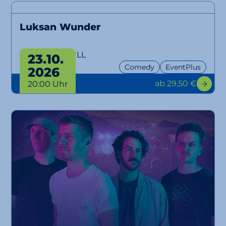
Luksan Wunder
WTFM100, NULL
23.10.
Comedy
EventPlus
2026
ab 29,50 €
20:00 Uhr