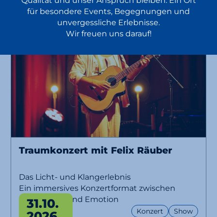
Qualität und unser Anspruch bleiben: Ein Ort
für besondere Events, Begegnungen und
unvergessliche Erlebnisse.
Wir freuen uns darauf!
Traumkonzert mit Felix Räuber
Das Licht- und Klangerlebnis
Ein immersives Konzertformat zwischen
Musik, Licht und Emotion
31.10.
Konzert
Show
2026