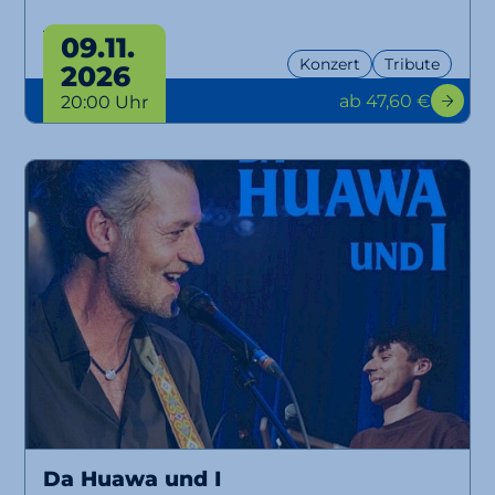
Tour 2026
09.11.
Konzert
Tribute
2026
ab 47,60 €
20:00 Uhr
Da Huawa und I