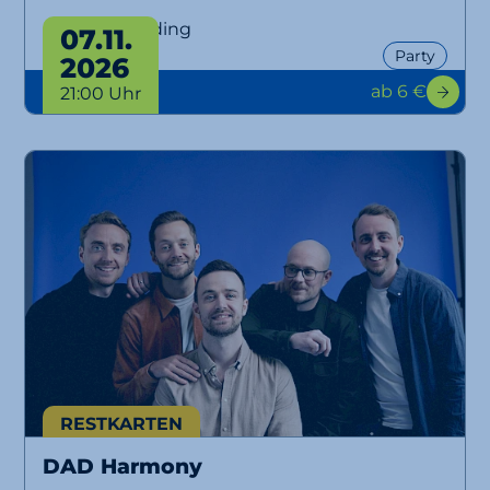
Ü30 Party Erding
07.11.
Party
2026
ab 6 €
21:00 Uhr
RESTKARTEN
DAD Harmony