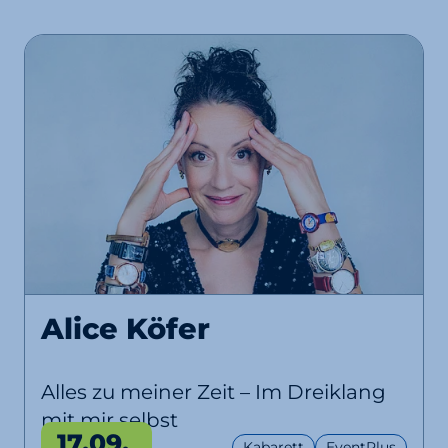
Alice Köfer
Alles zu meiner Zeit – Im Dreiklang
mit mir selbst
17.09.
Kabarett
EventPlus