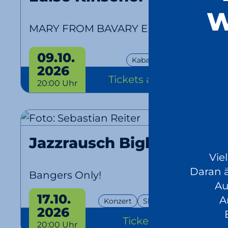
W
MARY FROM BAVARY Endlich SOLO!
09.10.
Kabarett
EventPlus
2026
Tickets
ab 28,90 €
20:00 Uhr
Jazzrausch Bigband
Vie
Daran 
Bangers Only!
Au
17.10.
A
Konzert
Show
EventPlus
2026
Tickets
ab 46 €
20:00 Uhr