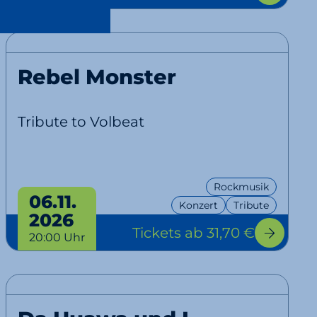
Rebel Monster
Tribute to Volbeat
Rockmusik
06.11.
Konzert
Tribute
2026
Tickets
ab 31,70 €
20:00 Uhr