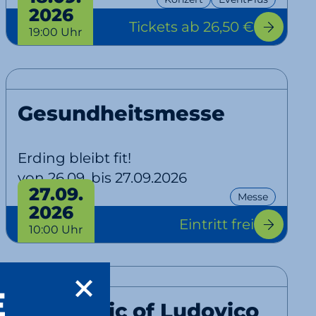
2026
Tickets
ab 26,50 €
19:00 Uhr
Gesundheitsmesse
Erding bleibt fit!
von 26.09. bis 27.09.2026
27.09.
Messe
2026
Eintritt frei
10:00 Uhr
E
The Music of Ludovico