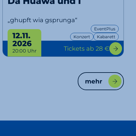
Da Huawa und I
„ghupft wia gsprunga“
EventPlus
12.11.
Konzert
Kabarett
2026
Tickets
ab 28 €
20:00 Uhr
mehr