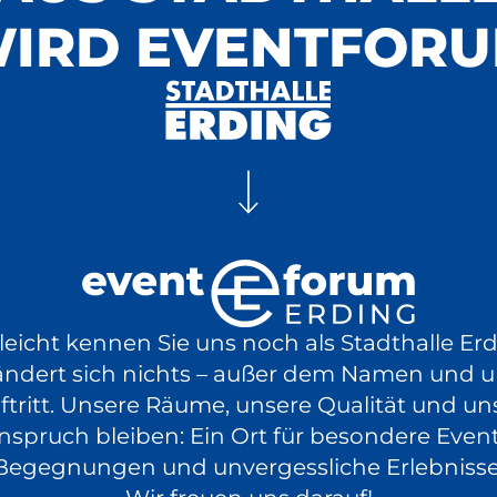
IRD EVENTFOR
Backstreet Noise
EventPlus
10.10.
Konzert
Show
Comedy
2026
Tickets
ab 28,90 €
20:00 Uhr
Luksan Wunder
lleicht kennen Sie uns noch als Stadthalle Erd
ändert sich nichts – außer dem Namen und 
WTFM100, NULL
ftritt. Unsere Räume, unsere Qualität und un
23.10.
nspruch bleiben: Ein Ort für besondere Event
Comedy
EventPlus
2026
Begegnungen und unvergessliche Erlebnisse
Tickets
ab 29,50 €
20:00 Uhr