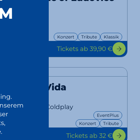
Einaudi
UM
Tribute
11.10.
Konzert
Tribute
Klassik
2026
Tickets
ab 39,90 €
19:00 Uhr
Viva La Vida
ing.
unserem
A Tribute to Coldplay
ser
EventPlus
24.10.
s,
Konzert
Tribute
2026
.
Tickets
ab 32 €
20:00 Uhr