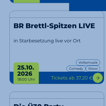
BR Brettl-Spitzen LIVE
in Starbesetzung live vor Ort
Volksmusik
25.10.
Comedy
Show
2026
Tickets
ab 37,20 €
18:00 Uhr