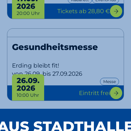
2026
Tickets
ab 28,80 €
20:00 Uhr
Gesundheitsmesse
Erding bleibt fit!
von 26.09. bis 27.09.2026
26.09.
Messe
2026
Eintritt frei
10:00 Uhr
AUS STADTHALL
Die Schlagzeugmafia