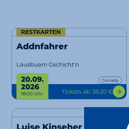
RESTKARTEN
Addnfahrer
Lausbuam Gschicht'n
20.09.
Comedy
2026
Tickets
ab 38,20 €
18:00 Uhr
Luise Kinseher