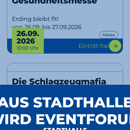
Gesundheitsmesse
Erding bleibt fit!
von 26.09. bis 27.09.2026
26.09.
Messe
2026
Eintritt frei
10:00 Uhr
Die Schlagzeugmafia
AUS STADTHALL
Backstreet Noise
EventPlus
IRD EVENTFOR
10.10.
Konzert
Show
Comedy
2026
Tickets
ab 28,90 €