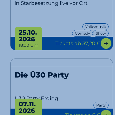
in Starbesetzung live vor Ort
Volksmusik
25.10.
Comedy
Show
2026
Tickets
ab 37,20 €
18:00 Uhr
Die Ü30 Party
Ü30 Party Erding
07.11.
Party
2026