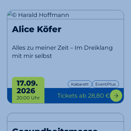
Alice Köfer
Alles zu meiner Zeit – Im Dreiklang
mit mir selbst
17.09.
Kabarett
EventPlus
2026
Tickets
ab 28,80 €
20:00 Uhr