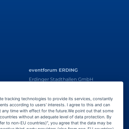
eventforum ERDING
Erdinger Stadthallen GmbH
Alois-Schießl-Platz 1
85435 Erding
te tracking technologies to provide its services, constantly
ts according to users' interests. I agree to this and can
ticket@eventforum-erding.de
any time with effect for the future.We point out that some
veranstaltung@eventforum-erding.de
 countries without an adequate level of data protection. By
nsfer to non-EU countries)", you agree that the data may be
spective third-party providers (also from non-EU countries).