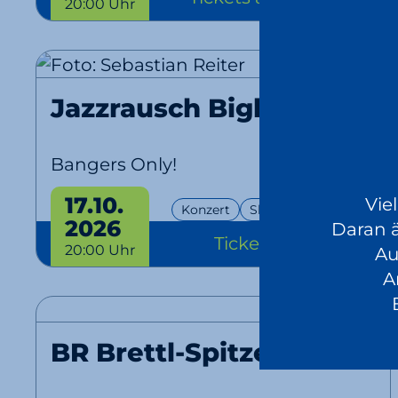
20:00 Uhr
Jazzrausch Bigband
Bangers Only!
17.10.
Vie
Konzert
Show
EventPlus
2026
Daran 
Tickets
ab 46 €
20:00 Uhr
Au
A
BR Brettl-Spitzen LIVE