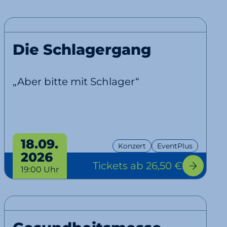
Die Schlagergang
„Aber bitte mit Schlager“
18.09.
Konzert
EventPlus
2026
Tickets
ab 26,50 €
19:00 Uhr