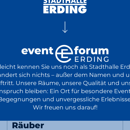
20:00 Uhr
Luksan Wunder
WTFM100, NULL
23.10.
lleicht kennen Sie uns noch als Stadthalle Erd
Comedy
EventPlus
2026
ändert sich nichts – außer dem Namen und 
Tickets
ab 29,50 €
20:00 Uhr
ftritt. Unsere Räume, unsere Qualität und un
nspruch bleiben: Ein Ort für besondere Event
Begegnungen und unvergessliche Erlebnisse
Wir freuen uns darauf!
Traumkonzert mit Felix
Räuber