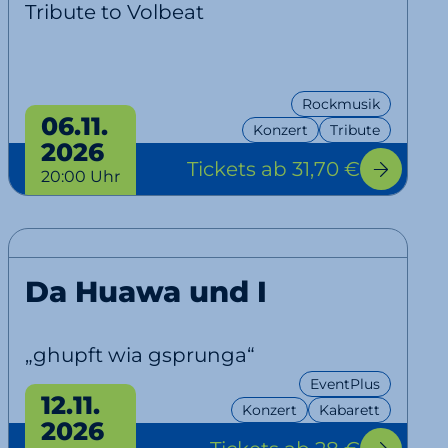
Tribute to Volbeat
Rockmusik
06.11.
Konzert
Tribute
2026
Tickets
ab 31,70 €
20:00 Uhr
Da Huawa und I
„ghupft wia gsprunga“
EventPlus
12.11.
Konzert
Kabarett
2026