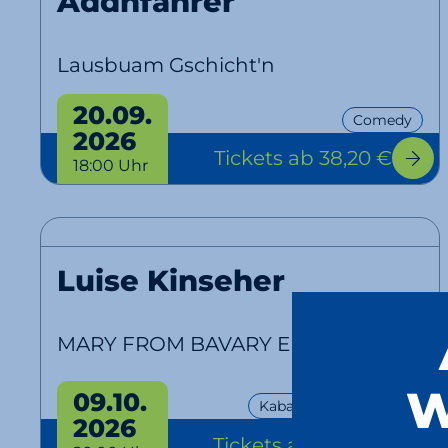
Addnfahrer
Lausbuam Gschicht'n
20.09.
Comedy
2026
Tickets
ab 38,20 €
18:00 Uhr
Luise Kinseher
MARY FROM BAVARY Endlich SOLO!
W
09.10.
Kabarett
EventPlus
2026
Tickets
ab 28,90 €