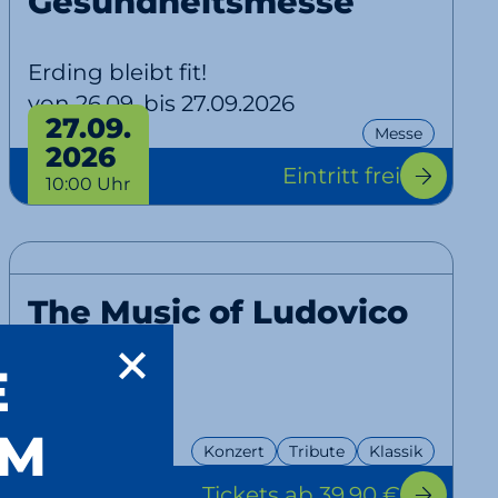
Gesundheitsmesse
Erding bleibt fit!
von 26.09. bis 27.09.2026
27.09.
Messe
2026
Eintritt frei
10:00 Uhr
The Music of Ludovico
Einaudi
E
Tribute
UM
11.10.
Konzert
Tribute
Klassik
2026
Tickets
ab 39,90 €