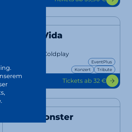
19:00 Uhr
Viva La Vida
A Tribute to Coldplay
EventPlus
24.10.
ing.
Konzert
Tribute
2026
unserem
Tickets
ab 32 €
20:00 Uhr
ser
s,
.
Rebel Monster