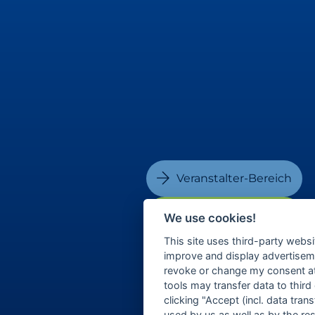
Veranstalter-Bereich
Besucher-Bereich
We use cookies!
This site uses third-party websi
improve and display advertisemen
revoke or change my consent at 
tools may transfer data to third
clicking "Accept (incl. data tra
used by us as well as by the re