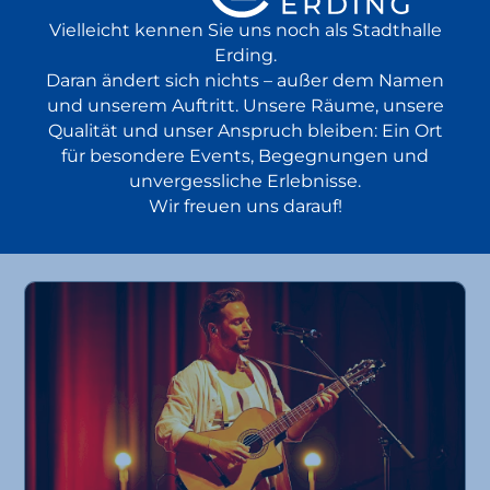
Vielleicht kennen Sie uns noch als Stadthalle
Erding.
BR Brettl-Spitzen LIVE
Daran ändert sich nichts – außer dem Namen
und unserem Auftritt. Unsere Räume, unsere
Qualität und unser Anspruch bleiben: Ein Ort
in Starbesetzung live vor Ort
für besondere Events, Begegnungen und
Volksmusik
25.10.
unvergessliche Erlebnisse.
Comedy
Show
2026
Wir freuen uns darauf!
ab 37,20 €
18:00 Uhr