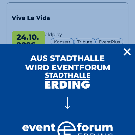
Viva La Vida
A Tribute to Coldplay
24.10.
Konzert
Tribute
EventPlus
2026
ab 32 €
20:00 Uhr
AUS STADTHALLE
WIRD EVENTFORUM