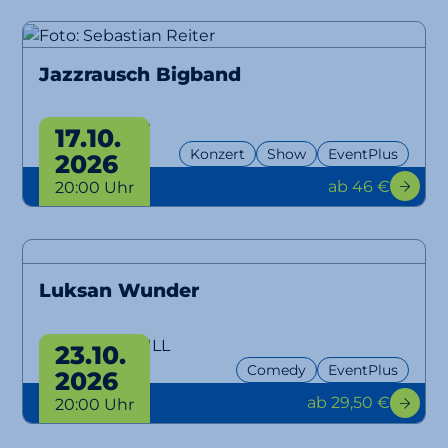
Jazzrausch Bigband
Bangers Only!
17.10.
Konzert
Show
EventPlus
2026
ab 46 €
20:00 Uhr
Luksan Wunder
WTFM100, NULL
23.10.
Comedy
EventPlus
2026
ab 29,50 €
20:00 Uhr