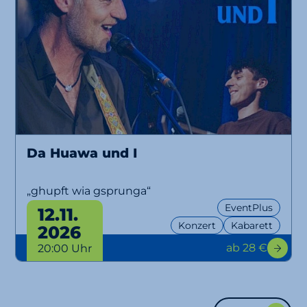
Da Huawa und I
„ghupft wia gsprunga“
EventPlus
12.11.
Konzert
Kabarett
2026
ab 28 €
20:00 Uhr