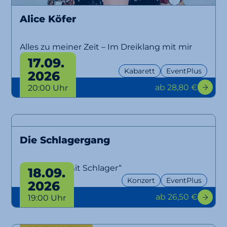
Alice Köfer
Alles zu meiner Zeit – Im Dreiklang mit mir
selbst
17.09.
Kabarett
EventPlus
2026
ab 28,80 €
20:00 Uhr
Die Schlagergang
„Aber bitte mit Schlager“
18.09.
Konzert
EventPlus
2026
ab 26,50 €
19:00 Uhr