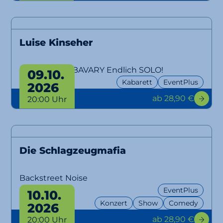
Luise Kinseher
MARY FROM BAVARY Endlich SOLO!
09.10.
Kabarett
EventPlus
2026
ab 28,90 €
20:00 Uhr
Die Schlagzeugmafia
Backstreet Noise
EventPlus
10.10.
Konzert
Show
Comedy
2026
ab 28,90 €
20:00 Uhr