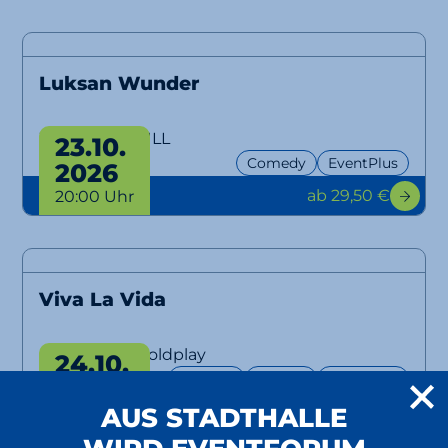
Luksan Wunder
WTFM100, NULL
23.10.
Comedy
EventPlus
2026
ab 29,50 €
20:00 Uhr
Viva La Vida
A Tribute to Coldplay
24.10.
Konzert
Tribute
EventPlus
2026
ab 32 €
AUS STADTHALLE
20:00 Uhr