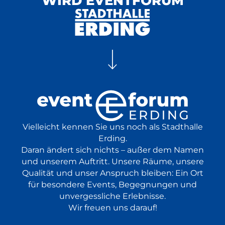
WIRD EVENTFORUM
BR Brettl-Spitzen LIVE
in Starbesetzung live vor Ort
Volksmusik
25.10.
Comedy
Show
2026
ab 37,20 €
18:00 Uhr
Vielleicht kennen Sie uns noch als Stadthalle
Erding.
Daran ändert sich nichts – außer dem Namen
und unserem Auftritt. Unsere Räume, unsere
Qualität und unser Anspruch bleiben: Ein Ort
für besondere Events, Begegnungen und
unvergessliche Erlebnisse.
Wir freuen uns darauf!