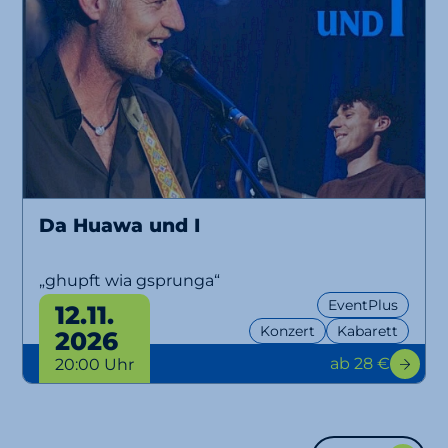
Da Huawa und I
„ghupft wia gsprunga“
EventPlus
12.11.
Konzert
Kabarett
2026
ab 28 €
20:00 Uhr