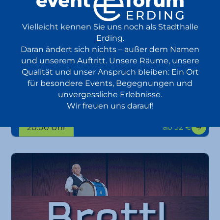
Vielleicht kennen Sie uns noch als Stadthalle
Erding.
Daran ändert sich nichts – außer dem Namen
und unserem Auftritt. Unsere Räume, unsere
Viva La Vida
Qualität und unser Anspruch bleiben: Ein Ort
für besondere Events, Begegnungen und
unvergessliche Erlebnisse.
A Tribute to Coldplay
24.10.
Wir freuen uns darauf!
Konzert
Tribute
EventPlus
2026
ab 32 €
20:00 Uhr