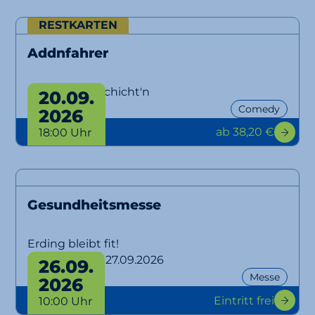
RESTKARTEN
Addnfahrer
Lausbuam Gschicht'n
20.09.
Comedy
2026
ab 38,20 €
18:00 Uhr
Gesundheitsmesse
Erding bleibt fit!
von 26.09. bis 27.09.2026
26.09.
Messe
2026
Eintritt frei
10:00 Uhr