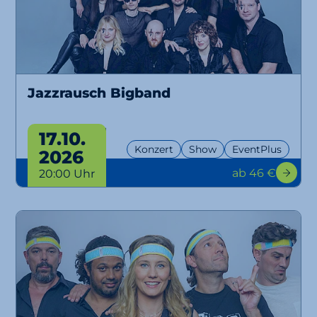
Jazzrausch Bigband
Bangers Only!
17.10.
Konzert
Show
EventPlus
2026
ab 46 €
20:00 Uhr