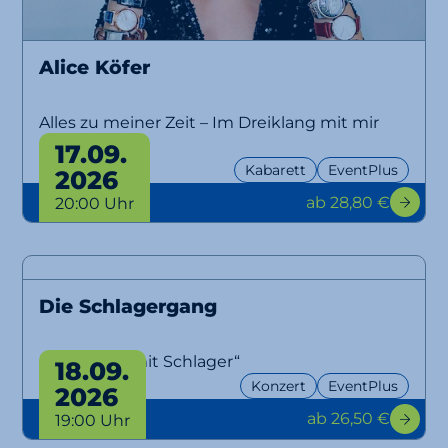
Alice Köfer
Alles zu meiner Zeit – Im Dreiklang mit mir
selbst
17.09.
Kabarett
EventPlus
2026
ab 28,80 €
20:00 Uhr
Die Schlagergang
„Aber bitte mit Schlager“
18.09.
Konzert
EventPlus
2026
ab 26,50 €
19:00 Uhr