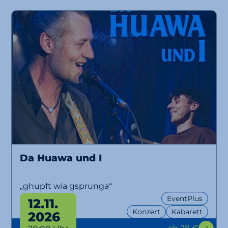
Da Huawa und I
„ghupft wia gsprunga“
EventPlus
12.11.
Konzert
Kabarett
2026