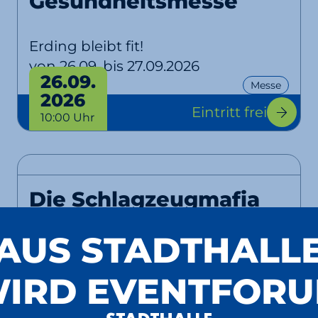
Gesundheitsmesse
Erding bleibt fit!
von 26.09. bis 27.09.2026
26.09.
Messe
2026
Eintritt frei
10:00 Uhr
Die Schlagzeugmafia
AUS STADTHALL
Backstreet Noise
EventPlus
IRD EVENTFOR
10.10.
Konzert
Show
Comedy
2026
Tickets
ab 28,90 €