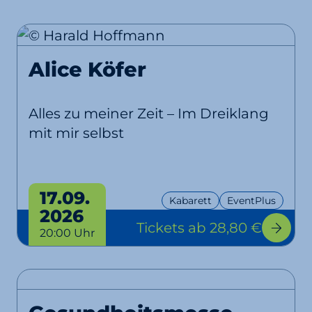
Alice Köfer
Alles zu meiner Zeit – Im Dreiklang
mit mir selbst
17.09.
Kabarett
EventPlus
2026
Tickets
ab 28,80 €
20:00 Uhr