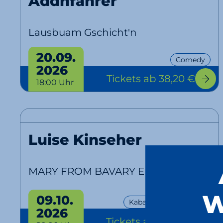
Addnfahrer
Lausbuam Gschicht'n
20.09.
Comedy
2026
Tickets
ab 38,20 €
18:00 Uhr
Luise Kinseher
MARY FROM BAVARY Endlich SOLO!
W
09.10.
Kabarett
EventPlus
2026
Tickets
ab 28,90 €