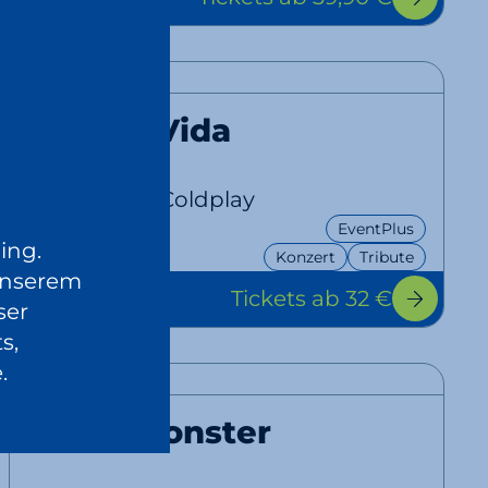
19:00 Uhr
Viva La Vida
A Tribute to Coldplay
EventPlus
24.10.
ing.
Konzert
Tribute
2026
unserem
Tickets
ab 32 €
20:00 Uhr
ser
s,
.
Rebel Monster