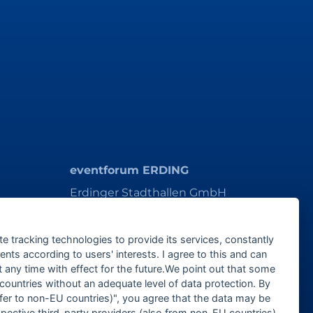
eventforum ERDING
Erdinger Stadthallen GmbH
Alois-Schießl-Platz 1
85435 Erding
te tracking technologies to provide its services, constantly
ts according to users' interests. I agree to this and can
ticket@eventforum-erding.de
any time with effect for the future.We point out that some
veranstaltung@eventforum-erding.de
 countries without an adequate level of data protection. By
nsfer to non-EU countries)", you agree that the data may be
spective third-party providers (also from non-EU countries).