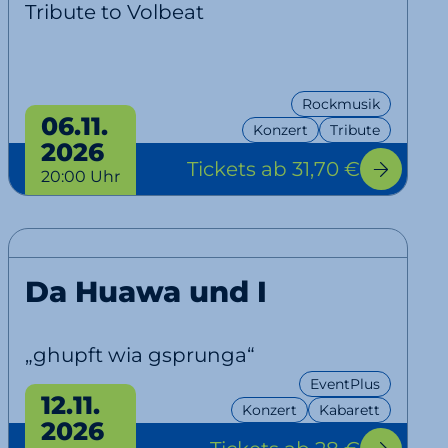
Tribute to Volbeat
Rockmusik
06.11.
Konzert
Tribute
2026
Tickets
ab 31,70 €
20:00 Uhr
Da Huawa und I
„ghupft wia gsprunga“
EventPlus
12.11.
Konzert
Kabarett
2026