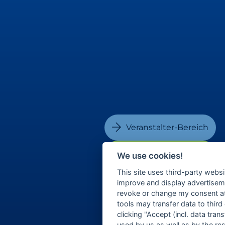
Veranstalter-Bereich
Besucher-Bereich
We use cookies!
This site uses third-party websi
improve and display advertisemen
revoke or change my consent at 
tools may transfer data to third
clicking "Accept (incl. data tra
used by us as well as by the re