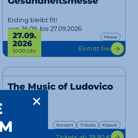
Gesundheitsmesse
Erding bleibt fit!
von 26.09. bis 27.09.2026
27.09.
Messe
2026
Eintritt frei
10:00 Uhr
The Music of Ludovico
Einaudi
E
Tribute
UM
11.10.
Konzert
Tribute
Klassik
2026
Tickets
ab 39,90 €