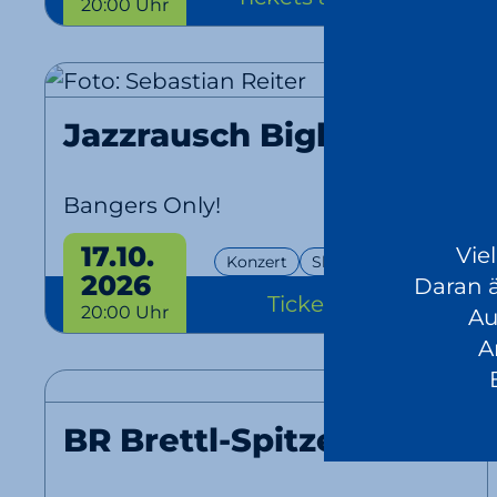
20:00 Uhr
Jazzrausch Bigband
Bangers Only!
17.10.
Vie
Konzert
Show
EventPlus
2026
Daran 
Tickets
ab 46 €
20:00 Uhr
Au
A
BR Brettl-Spitzen LIVE