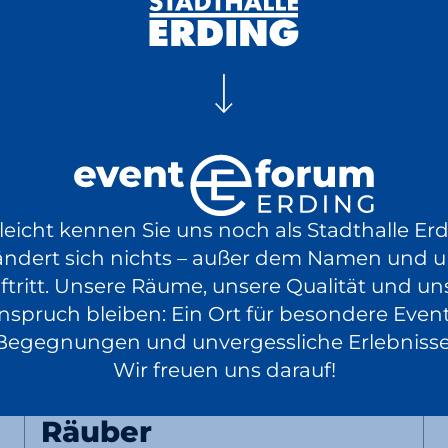
20:00 Uhr
Luksan Wunder
WTFM100, NULL
23.10.
lleicht kennen Sie uns noch als Stadthalle Erd
Comedy
EventPlus
2026
ändert sich nichts – außer dem Namen und 
Tickets
ab 29,50 €
20:00 Uhr
ftritt. Unsere Räume, unsere Qualität und un
nspruch bleiben: Ein Ort für besondere Event
Begegnungen und unvergessliche Erlebnisse
Wir freuen uns darauf!
Traumkonzert mit Felix
Räuber