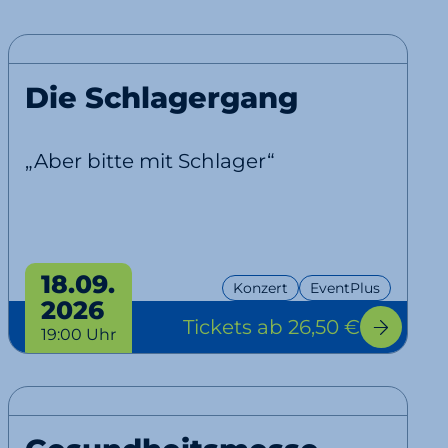
Die Schlagergang
„Aber bitte mit Schlager“
18.09.
Konzert
EventPlus
2026
Tickets
ab 26,50 €
19:00 Uhr