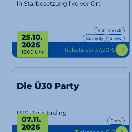
in Starbesetzung live vor Ort
Volksmusik
25.10.
Comedy
Show
2026
Tickets
ab 37,20 €
18:00 Uhr
Die Ü30 Party
Ü30 Party Erding
07.11.
Party
2026