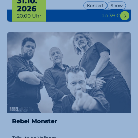
31.10.
Konzert
Show
2026
ab 39 €
20:00 Uhr
Rebel Monster
Tribute to Volbeat