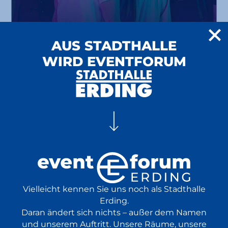
AUS STADTHALLE
Viva La Vida
WIRD EVENTFORUM
A Tribute to Coldplay
24.10.
Konzert
Tribute
EventPlus
2026
ab 32 €
20:00 Uhr
BR Brettl-Spitzen LIVE
in Starbesetzung live vor Ort
Vielleicht kennen Sie uns noch als Stadthalle
Volksmusik
25.10.
Erding.
Comedy
Show
Daran ändert sich nichts – außer dem Namen
2026
und unserem Auftritt. Unsere Räume, unsere
ab 37,20 €
18:00 Uhr