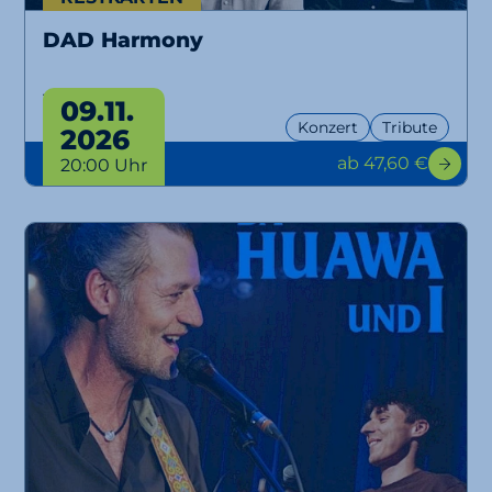
DAD Harmony
Tour 2026
09.11.
Konzert
Tribute
2026
ab 47,60 €
20:00 Uhr