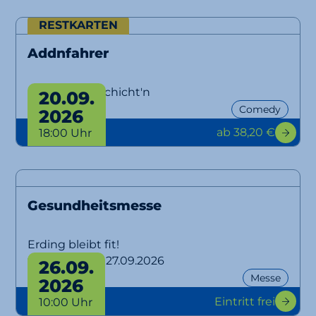
RESTKARTEN
Addnfahrer
Lausbuam Gschicht'n
20.09.
Comedy
2026
ab 38,20 €
18:00 Uhr
Gesundheitsmesse
Erding bleibt fit!
von 26.09. bis 27.09.2026
26.09.
Messe
2026
Eintritt frei
10:00 Uhr