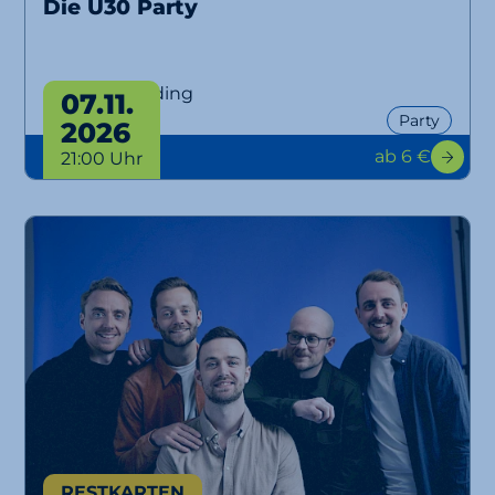
Die Ü30 Party
Ü30 Party Erding
07.11.
Party
2026
ab 6 €
21:00 Uhr
RESTKARTEN