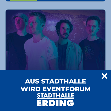
AUS STADTHALLE
Viva La Vida
WIRD EVENTFORUM
A Tribute to Coldplay
24.10.
Konzert
Tribute
EventPlus
2026
ab 32 €
20:00 Uhr