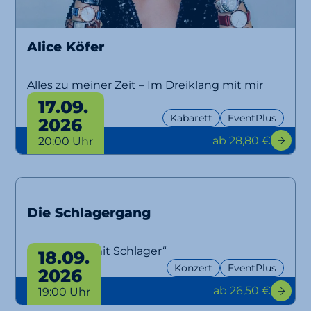
Alice Köfer
Alles zu meiner Zeit – Im Dreiklang mit mir
selbst
17.09.
Kabarett
EventPlus
2026
ab 28,80 €
20:00 Uhr
Die Schlagergang
„Aber bitte mit Schlager“
18.09.
Konzert
EventPlus
2026
ab 26,50 €
19:00 Uhr