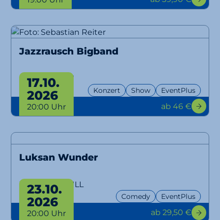
Jazzrausch Bigband
Bangers Only!
17.10.
Konzert
Show
EventPlus
2026
ab 46 €
20:00 Uhr
Luksan Wunder
WTFM100, NULL
23.10.
Comedy
EventPlus
2026
ab 29,50 €
20:00 Uhr