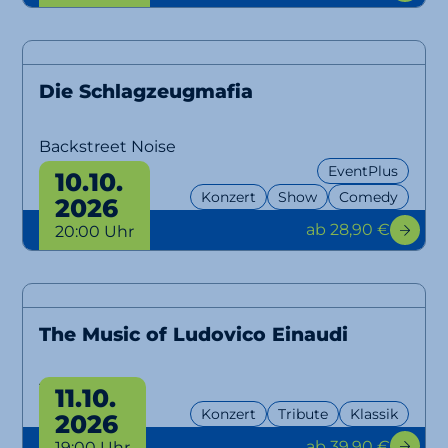
Die Schlagzeugmafia
Backstreet Noise
EventPlus
10.10.
Konzert
Show
Comedy
2026
ab 28,90 €
20:00 Uhr
The Music of Ludovico Einaudi
Tribute
11.10.
Konzert
Tribute
Klassik
2026
ab 39,90 €
19:00 Uhr